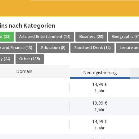
ns nach Kategorien
r (23)
Arts and Entertainment (14)
Business (23)
Geographic (3
 and Finance (13)
Education (8)
Food and Drink (14)
Leisure an
y (24)
Other (135)
Domain
Neuregistrierung
14,99 €
1 Jahr
19,99 €
1 Jahr
14,99 €
1 Jahr