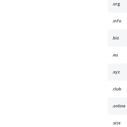
.org
.info
.biz
.eu
.xyz
.club
.online
.site