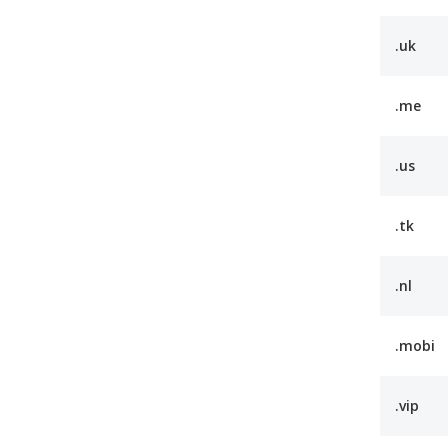
.uk
.me
.us
.tk
.nl
.mobi
.vip