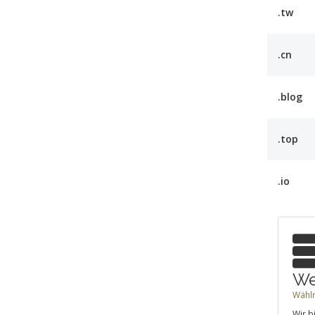
.tw
.cn
.blog
.top
.io
We
Wähln
Wir b