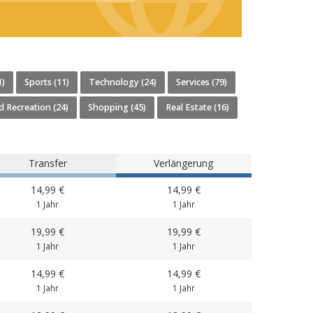
1)
Sports (11)
Technology (24)
Services (79)
d Recreation (24)
Shopping (45)
Real Estate (16)
Transfer
Verlängerung
14,99 €
14,99 €
1 Jahr
1 Jahr
19,99 €
19,99 €
1 Jahr
1 Jahr
14,99 €
14,99 €
1 Jahr
1 Jahr